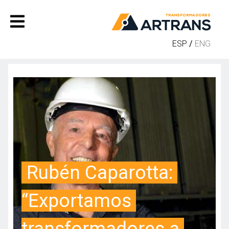
ESP
/
ENG
Rubén Caparotta: 
“Exportamos 
transformadores a 