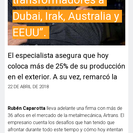
Dubai, Irak, Australia y 
EEUU”.
El especialista asegura que hoy
coloca más de 25% de su producción
en el exterior. A su vez, remarcó la
fuerte suba en las tarifas.
22 DE ABRIL DE 2018
Rubén Caparotta
lleva adelante una firma con más de
36 años en el mercado de la metalmecánica, Artrans. El
empresario cuenta los desafíos que han tenido que
afrontar durante todo este tiempo y cómo hoy intentan